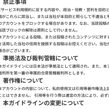
禁止事項
Xサービス利用規約に反する内容や、政治・信教・営利を目的
稿がこれらに該当し、または当社が本目的と照らして不適当と
のアカウントをブロックする場合があります。なお、当該投稿
当該ブロックの解除は原則として行いません。
本アカウントによる投稿、または投稿されたコンテンツに対す
を活用した当社の信用を毀損する投稿はお控えください。当社
場合がございます。
準拠法及び裁判管轄について
本ガイドラインには日本法が準拠法として適用され、また、本
裁判所を第一審の専属的合意管轄裁判所とします。
著作権について
本アカウントの内容について、私的使用又は引用等著作権法上
ことはできません。 引用等を行う際は適宜の方法により、必ず
本ガイドラインの変更について